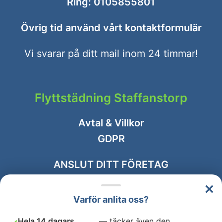
Ring:
0105855801
Övrig tid använd vårt
kontaktformulär
Vi svarar på ditt mail inom 24 timmar!
Flyttstädning Staffanstorp
Avtal & Villkor
GDPR
ANSLUT DITT FÖRETAG
×
Varför anlita oss?
Hela 14 dagars
— täcker även den