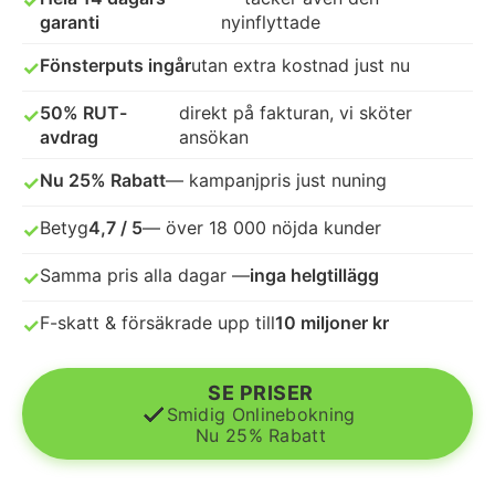
✓
garanti
nyinflyttade
Fönsterputs ingår
utan extra kostnad just nu
✓
50% RUT-
direkt på fakturan, vi sköter
✓
avdrag
ansökan
Nu 25% Rabatt
— kampanjpris just nuning
✓
Betyg
4,7 / 5
— över 18 000 nöjda kunder
✓
Samma pris alla dagar —
inga helgtillägg
✓
F-skatt & försäkrade upp till
10 miljoner kr
✓
SE PRISER
Smidig Onlinebokning
Nu 25% Rabatt
© 2026 Flyttstädning Partner Sverige AB.
Alla rättigheter förbehållna.